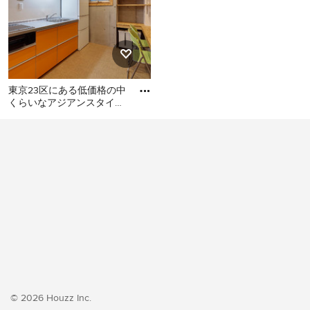
東京23区にある低価格の中
くらいなアジアンスタイル
のおしゃれなキッチン (シ
東京23区にある低価格の中
ングルシンク、フラットパ
くらいなアジアンスタイル
のおしゃれなキッチン (シン
グルシンク、フラットパネ
ル扉のキャビネット、オレ
ンジのキャビネット、ステ
ンレスカウンター、白いキ
ッチンパネル、シルバーの
調理設備、クッションフロ
ア、アイランドなし、オレ
ンジの床、グレーのキッチ
ンカウンター) の写真
© 2026 Houzz Inc.