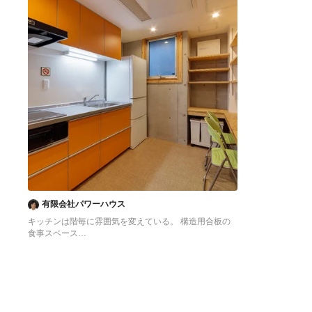
有限会社パワーハウス
キッチンは階毎に雰囲気を変えている。 構造用合板の
食事スペース
東京23区にある低価格の中くらいなアジアンスタイル
のおしゃれなキッチン (シングルシンク、フラットパネ
ル扉のキャビネット、オレンジのキャビネット、ステン
レスカウンター、白いキッチンパネル、シルバーの調理
設備、クッションフロア、アイランドなし、オレンジの
床、グレーのキッチンカウンター) の写真