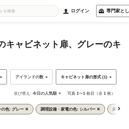
ログイン
専門家と
プのキャビネット扉、グレーのキ
アイランドの数
キャビネット扉の形式 (1)
キ
並び替え:
今日の人気順
写真
1
〜
1
枚目（全
1
枚）
の色: グレー
調理設備・家電の色: シルバー
床の色: