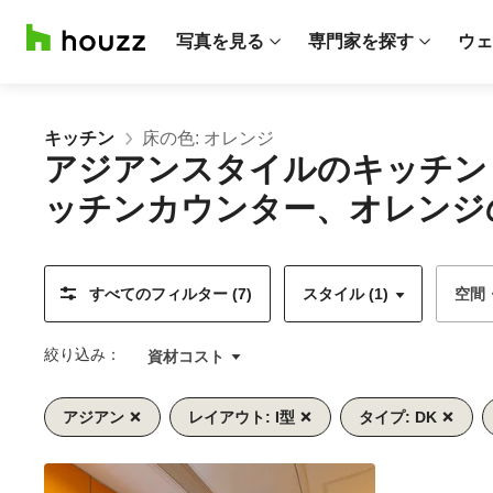
写真を見る
専門家を探す
ウェ
キッチン
床の色: オレンジ
アジアンスタイルのキッチン
ッチンカウンター、オレンジの
すべてのフィルター (7)
スタイル (1)
空間
絞り込み：
資材コスト
アジアン
レイアウト: I型
タイプ: DK
前
次
1/8
へ
へ