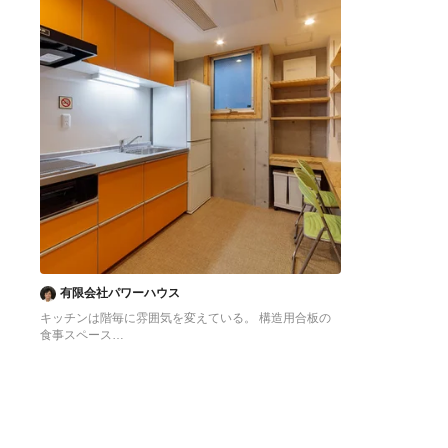
有限会社パワーハウス
キッチンは階毎に雰囲気を変えている。 構造用合板の
食事スペース
東京23区にある低価格の中くらいなアジアンスタイル
のおしゃれなキッチン (シングルシンク、フラットパネ
ル扉のキャビネット、オレンジのキャビネット、ステン
レスカウンター、白いキッチンパネル、シルバーの調理
設備、クッションフロア、アイランドなし、オレンジの
床、グレーのキッチンカウンター) の写真