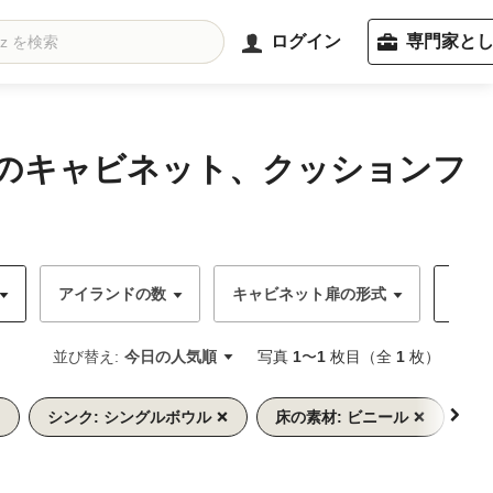
ログイン
専門家と
ジのキャビネット、クッションフ
アイランドの数
キャビネット扉の形式
キャビ
並び替え:
今日の人気順
写真
1
〜
1
枚目（全
1
枚）
シンク: シングルボウル
床の素材: ビニール
床