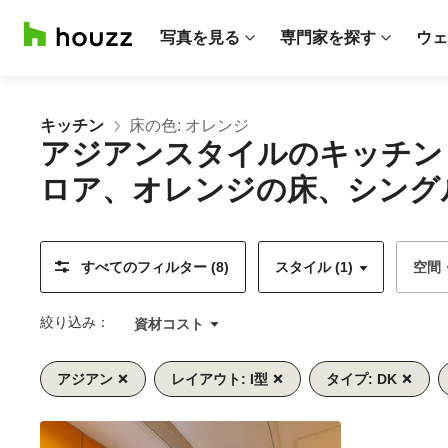
写真を見る
専門家を探す
ウェ
キッチン
床の色: オレンジ
アジアンスタイルのキッチン
ロア、オレンジの床、シングル
すべてのフィルター (8)
スタイル (1)
空間
絞り込み：
資材コスト
アジアン
レイアウト: I型
タイプ: DK
前
次
1/9
へ
へ