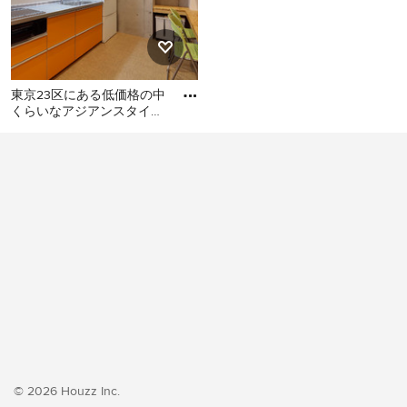
東京23区にある低価格の中
くらいなアジアンスタイル
のおしゃれなキッチン (シ
東京23区にある低価格の中
ングルシンク、フラットパ
くらいなアジアンスタイル
のおしゃれなキッチン (シン
グルシンク、フラットパネ
ル扉のキャビネット、オレ
ンジのキャビネット、ステ
ンレスカウンター、白いキ
ッチンパネル、シルバーの
調理設備、クッションフロ
ア、アイランドなし、オレ
ンジの床、グレーのキッチ
ンカウンター) の写真
© 2026 Houzz Inc.