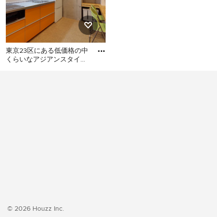
東京23区にある低価格の中
くらいなアジアンスタイル
のおしゃれなキッチン (シ
東京23区にある低価格の中
ングルシンク、フラットパ
くらいなアジアンスタイル
のおしゃれなキッチン (シン
グルシンク、フラットパネ
ル扉のキャビネット、オレ
ンジのキャビネット、ステ
ンレスカウンター、白いキ
ッチンパネル、シルバーの
調理設備、クッションフロ
ア、アイランドなし、オレ
ンジの床、グレーのキッチ
ンカウンター) の写真
© 2026 Houzz Inc.