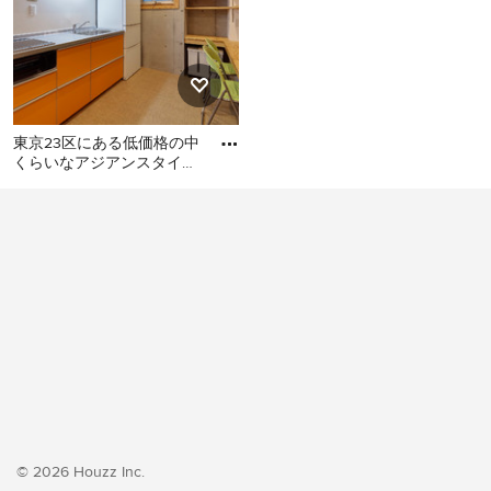
東京23区にある低価格の中
くらいなアジアンスタイル
のおしゃれなキッチン (シ
東京23区にある低価格の中
ングルシンク、フラットパ
くらいなアジアンスタイル
のおしゃれなキッチン (シン
グルシンク、フラットパネ
ル扉のキャビネット、オレ
ンジのキャビネット、ステ
ンレスカウンター、白いキ
ッチンパネル、シルバーの
調理設備、クッションフロ
ア、アイランドなし、オレ
ンジの床、グレーのキッチ
ンカウンター) の写真
© 2026 Houzz Inc.