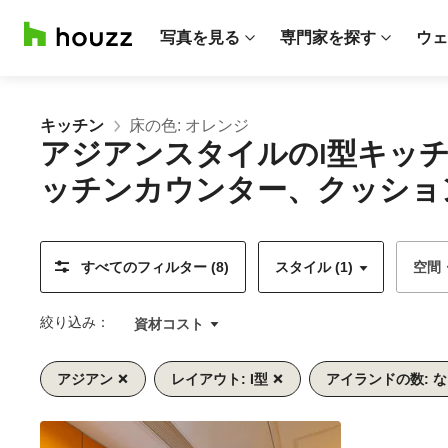
写真を見る
専門家を探す
ウェ
キッチン
床の色: オレンジ
アジアンスタイルのI型キッ
ッチンカウンター、クッショ
すべてのフィルター (8)
スタイル (1)
空間
絞り込み：
資材コスト
アジアン
レイアウト: I型
アイランドの数: 
前
次
1/9
へ
へ