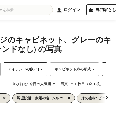
ログイン
専門家と
ンジのキャビネット、グレーのキ
ンドなし) の写真
アイランドの数 (1)
キャビネット扉の形式
キャビ
並び替え:
今日の人気順
写真
1
〜
1
枚目（全
1
枚）
ー
調理設備・家電の色: シルバー
床の素材: ビニール