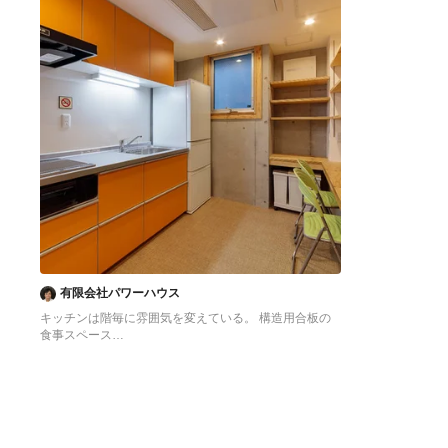
有限会社パワーハウス
キッチンは階毎に雰囲気を変えている。 構造用合板の
食事スペース
東京23区にある低価格の中くらいなアジアンスタイル
のおしゃれなキッチン (シングルシンク、フラットパネ
ル扉のキャビネット、オレンジのキャビネット、ステン
レスカウンター、白いキッチンパネル、シルバーの調理
設備、クッションフロア、アイランドなし、オレンジの
床、グレーのキッチンカウンター) の写真