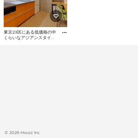
東京23区にある低価格の中
くらいなアジアンスタイル
のおしゃれなキッチン (シ
東京23区にある低価格の中
ングルシンク、フラットパ
くらいなアジアンスタイル
のおしゃれなキッチン (シン
グルシンク、フラットパネ
ル扉のキャビネット、オレ
ンジのキャビネット、ステ
ンレスカウンター、白いキ
ッチンパネル、シルバーの
調理設備、クッションフロ
ア、アイランドなし、オレ
ンジの床、グレーのキッチ
ンカウンター) の写真
© 2026 Houzz Inc.