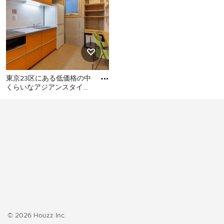
東京23区にある低価格の中
くらいなアジアンスタイル
のおしゃれなキッチン (シ
東京23区にある低価格の中
ングルシンク、フラットパ
くらいなアジアンスタイル
のおしゃれなキッチン (シン
グルシンク、フラットパネ
ル扉のキャビネット、オレ
ンジのキャビネット、ステ
ンレスカウンター、白いキ
ッチンパネル、シルバーの
調理設備、クッションフロ
ア、アイランドなし、オレ
ンジの床、グレーのキッチ
© 2026 Houzz Inc.
ンカウンター) の写真