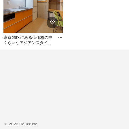
東京23区にある低価格の中
くらいなアジアンスタイル
のおしゃれなキッチン (シ
東京23区にある低価格の中
ングルシンク、フラットパ
くらいなアジアンスタイル
のおしゃれなキッチン (シン
グルシンク、フラットパネ
ル扉のキャビネット、オレ
ンジのキャビネット、ステ
ンレスカウンター、白いキ
ッチンパネル、シルバーの
調理設備、クッションフロ
ア、アイランドなし、オレ
ンジの床、グレーのキッチ
ンカウンター) の写真
© 2026 Houzz Inc.