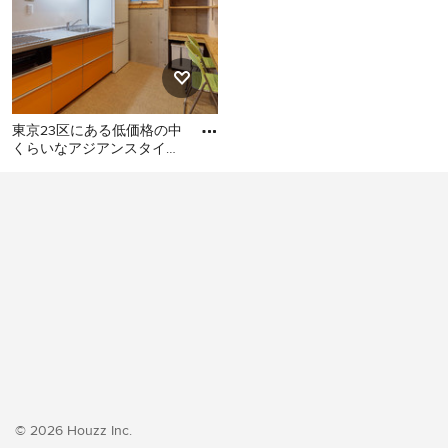
東京23区にある低価格の中
くらいなアジアンスタイル
のおしゃれなキッチン (シ
東京23区にある低価格の中
ングルシンク、フラットパ
くらいなアジアンスタイル
のおしゃれなキッチン (シン
グルシンク、フラットパネ
ル扉のキャビネット、オレ
ンジのキャビネット、ステ
ンレスカウンター、白いキ
ッチンパネル、シルバーの
調理設備、クッションフロ
ア、アイランドなし、オレ
ンジの床、グレーのキッチ
ンカウンター) の写真
© 2026 Houzz Inc.