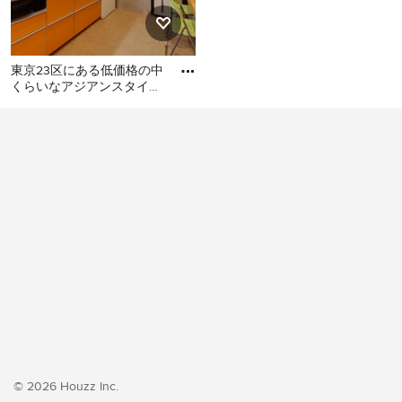
東京23区にある低価格の中
くらいなアジアンスタイル
のおしゃれなキッチン (シ
東京23区にある低価格の中
ングルシンク、フラットパ
くらいなアジアンスタイル
のおしゃれなキッチン (シン
グルシンク、フラットパネ
ル扉のキャビネット、オレ
ンジのキャビネット、ステ
ンレスカウンター、白いキ
ッチンパネル、シルバーの
調理設備、クッションフロ
ア、アイランドなし、オレ
ンジの床、グレーのキッチ
ンカウンター) の写真
© 2026 Houzz Inc.