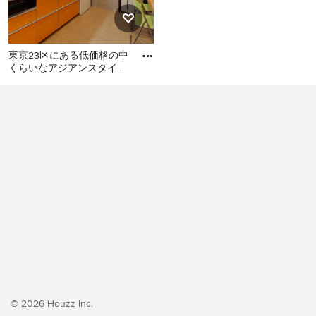
東京23区にある低価格の中
くらいなアジアンスタイル
のおしゃれなキッチン (シ
東京23区にある低価格の中
ングルシンク、フラットパ
くらいなアジアンスタイル
のおしゃれなキッチン (シン
グルシンク、フラットパネ
ル扉のキャビネット、オレ
ンジのキャビネット、ステ
ンレスカウンター、白いキ
ッチンパネル、シルバーの
調理設備、クッションフロ
ア、アイランドなし、オレ
ンジの床、グレーのキッチ
ンカウンター) の写真
© 2026 Houzz Inc.