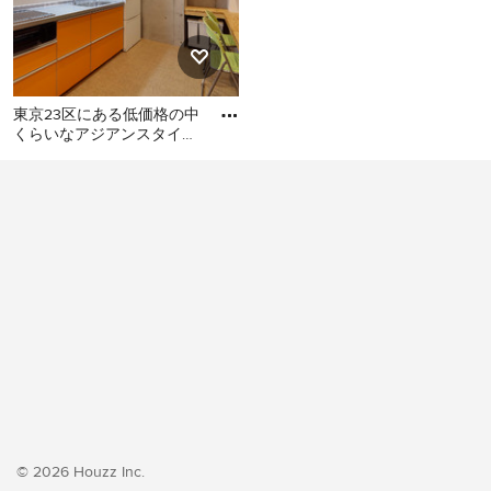
東京23区にある低価格の中
くらいなアジアンスタイル
のおしゃれなキッチン (シ
東京23区にある低価格の中
ングルシンク、フラットパ
くらいなアジアンスタイル
のおしゃれなキッチン (シン
グルシンク、フラットパネ
ル扉のキャビネット、オレ
ンジのキャビネット、ステ
ンレスカウンター、白いキ
ッチンパネル、シルバーの
調理設備、クッションフロ
ア、アイランドなし、オレ
ンジの床、グレーのキッチ
ンカウンター) の写真
© 2026 Houzz Inc.