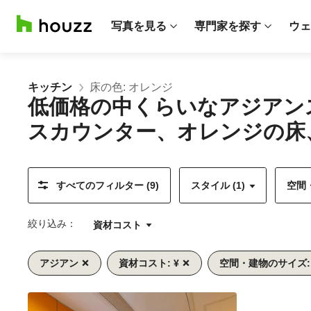
写真を見る
専門家を探す
ウェ
キッチン
床の色: オレンジ
低価格の中くらいなアジアン
スカウンター、オレンジの床
すべてのフィルター (9)
スタイル (1)
空間・
絞り込み：
資材コスト
アジアン
資材コスト: ¥
空間・建物のサイズ:
前
次
1/10
へ
へ