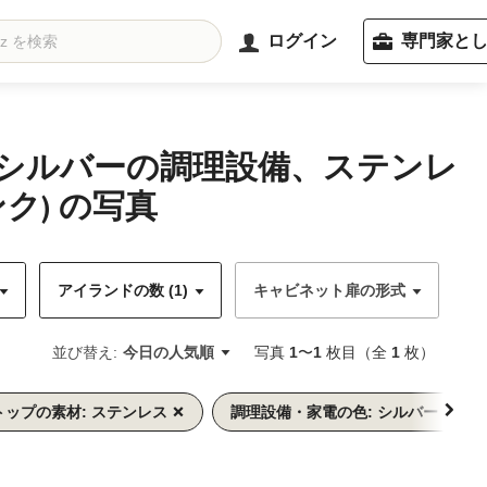
ログイン
専門家と
(シルバーの調理設備、ステンレ
) の写真
アイランドの数 (1)
キャビネット扉の形式
キ
並び替え:
今日の人気順
写真
1
〜
1
枚目（全
1
枚）
トップの素材: ステンレス
調理設備・家電の色: シルバー