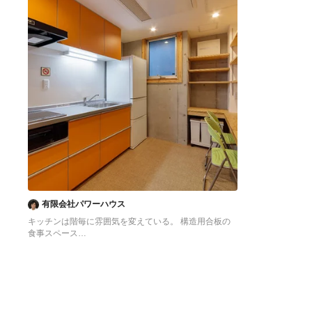
有限会社パワーハウス
キッチンは階毎に雰囲気を変えている。 構造用合板の
食事スペース
東京23区にある低価格の中くらいなアジアンスタイル
のおしゃれなキッチン (シングルシンク、フラットパネ
ル扉のキャビネット、オレンジのキャビネット、ステン
レスカウンター、白いキッチンパネル、シルバーの調理
設備、クッションフロア、アイランドなし、オレンジの
床、グレーのキッチンカウンター) の写真