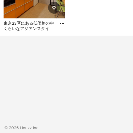
東京23区にある低価格の中
くらいなアジアンスタイル
のおしゃれなキッチン (シ
東京23区にある低価格の中
ングルシンク、フラットパ
くらいなアジアンスタイル
のおしゃれなキッチン (シン
グルシンク、フラットパネ
ル扉のキャビネット、オレ
ンジのキャビネット、ステ
ンレスカウンター、白いキ
ッチンパネル、シルバーの
調理設備、クッションフロ
ア、アイランドなし、オレ
ンジの床、グレーのキッチ
ンカウンター) の写真
© 2026 Houzz Inc.