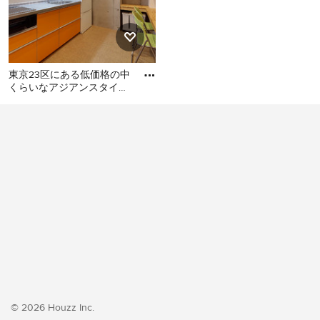
東京23区にある低価格の中
くらいなアジアンスタイル
のおしゃれなキッチン (シ
東京23区にある低価格の中
ングルシンク、フラットパ
くらいなアジアンスタイル
のおしゃれなキッチン (シン
グルシンク、フラットパネ
ル扉のキャビネット、オレ
ンジのキャビネット、ステ
ンレスカウンター、白いキ
ッチンパネル、シルバーの
調理設備、クッションフロ
ア、アイランドなし、オレ
ンジの床、グレーのキッチ
ンカウンター) の写真
© 2026 Houzz Inc.