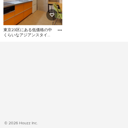
東京23区にある低価格の中
くらいなアジアンスタイル
のおしゃれなキッチン (シ
東京23区にある低価格の中
ングルシンク、フラットパ
くらいなアジアンスタイル
のおしゃれなキッチン (シン
グルシンク、フラットパネ
ル扉のキャビネット、オレ
ンジのキャビネット、ステ
ンレスカウンター、白いキ
ッチンパネル、シルバーの
調理設備、クッションフロ
ア、アイランドなし、オレ
ンジの床、グレーのキッチ
ンカウンター) の写真
© 2026 Houzz Inc.