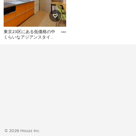
東京23区にある低価格の中
くらいなアジアンスタイル
のおしゃれなキッチン (シ
東京23区にある低価格の中
ングルシンク、フラットパ
くらいなアジアンスタイル
のおしゃれなキッチン (シン
グルシンク、フラットパネ
ル扉のキャビネット、オレ
ンジのキャビネット、ステ
ンレスカウンター、白いキ
ッチンパネル、シルバーの
調理設備、クッションフロ
ア、アイランドなし、オレ
ンジの床、グレーのキッチ
ンカウンター) の写真
© 2026 Houzz Inc.