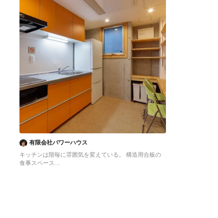
有限会社パワーハウス
キッチンは階毎に雰囲気を変えている。 構造用合板の
食事スペース
東京23区にある低価格の中くらいなアジアンスタイル
のおしゃれなキッチン (シングルシンク、フラットパネ
ル扉のキャビネット、オレンジのキャビネット、ステン
レスカウンター、白いキッチンパネル、シルバーの調理
設備、クッションフロア、アイランドなし、オレンジの
床、グレーのキッチンカウンター) の写真