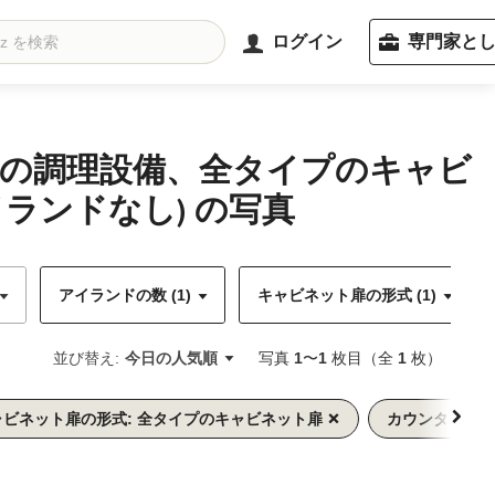
ログイン
専門家と
ーの調理設備、全タイプのキャビ
ランドなし) の写真
アイランドの数 (1)
キャビネット扉の形式 (1)
並び替え:
今日の人気順
写真
1
〜
1
枚目（全
1
枚）
ャビネット扉の形式: 全タイプのキャビネット扉
カウンターの色