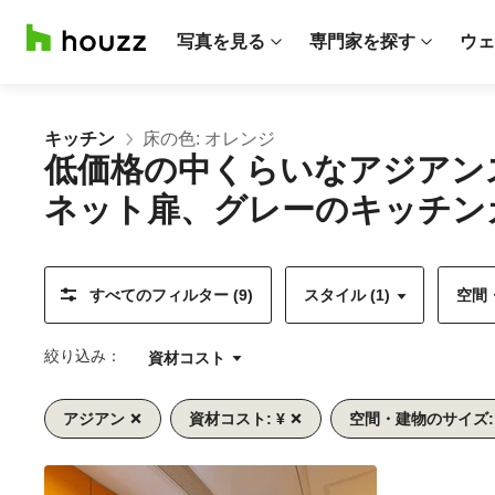
写真を見る
専門家を探す
ウェ
キッチン
床の色: オレンジ
低価格の中くらいなアジアン
ネット扉、グレーのキッチン
すべてのフィルター (9)
スタイル (1)
空間・
絞り込み：
資材コスト
アジアン
資材コスト: ¥
空間・建物のサイズ:
前
次
1/10
へ
へ