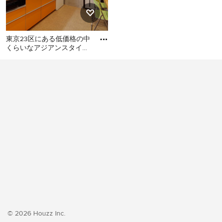
東京23区にある低価格の中
くらいなアジアンスタイル
のおしゃれなキッチン (シ
東京23区にある低価格の中
ングルシンク、フラットパ
くらいなアジアンスタイル
のおしゃれなキッチン (シン
グルシンク、フラットパネ
ル扉のキャビネット、オレ
ンジのキャビネット、ステ
ンレスカウンター、白いキ
ッチンパネル、シルバーの
調理設備、クッションフロ
ア、アイランドなし、オレ
ンジの床、グレーのキッチ
ンカウンター) の写真
© 2026 Houzz Inc.