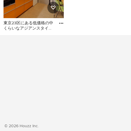
東京23区にある低価格の中
くらいなアジアンスタイル
のおしゃれなキッチン (シ
東京23区にある低価格の中
ングルシンク、フラットパ
くらいなアジアンスタイル
のおしゃれなキッチン (シン
グルシンク、フラットパネ
ル扉のキャビネット、オレ
ンジのキャビネット、ステ
ンレスカウンター、白いキ
ッチンパネル、シルバーの
調理設備、クッションフロ
ア、アイランドなし、オレ
ンジの床、グレーのキッチ
ンカウンター) の写真
© 2026 Houzz Inc.