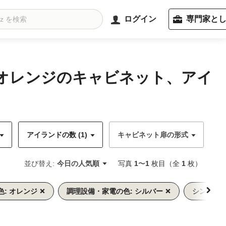
ログイン
専門家と
、オレンジのキャビネット、アイ
アイランドの数 (1)
キャビネット扉の形式
キ
並び替え:
今日の人気順
写真
1
〜
1
枚目（全
1
枚）
: オレンジ
調理設備・家電の色: シルバー
シンク: 