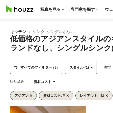
写真を見る
専門家を探す
ウェ
キッチン
シンク: シングルボウル
低価格のアジアンスタイルの
ランドなし、シングルシンク)
すべてのフィルター (8)
スタイル (1)
空間
絞り込み：
資材コスト
アジアン
資材コスト: ¥
レイアウト: I型
前
次
1/9
へ
へ