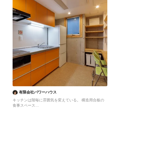
有限会社パワーハウス
キッチンは階毎に雰囲気を変えている。 構造用合板の
食事スペース
東京23区にある低価格の中くらいなアジアンスタイル
のおしゃれなキッチン (シングルシンク、フラットパネ
ル扉のキャビネット、オレンジのキャビネット、ステン
レスカウンター、白いキッチンパネル、シルバーの調理
設備、クッションフロア、アイランドなし、オレンジの
床、グレーのキッチンカウンター) の写真