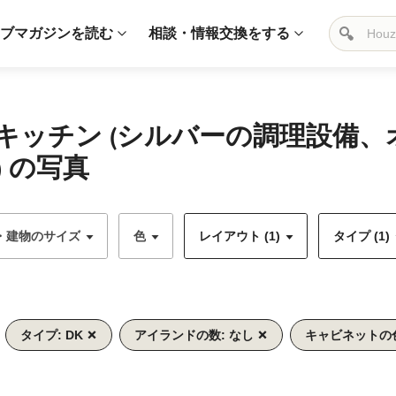
ブマガジンを読む
相談・情報交換をする
キッチン (シルバーの調理設備
 の写真
・建物のサイズ
色
レイアウト (1)
タイプ (1)
タイプ: DK
アイランドの数: なし
キャビネットの色