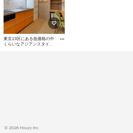
東京23区にある低価格の中
くらいなアジアンスタイル
のおしゃれなキッチン (シ
東京23区にある低価格の中
ングルシンク、フラットパ
くらいなアジアンスタイル
のおしゃれなキッチン (シン
グルシンク、フラットパネ
ル扉のキャビネット、オレ
ンジのキャビネット、ステ
ンレスカウンター、白いキ
ッチンパネル、シルバーの
調理設備、クッションフロ
ア、アイランドなし、オレ
ンジの床、グレーのキッチ
ンカウンター) の写真
© 2026 Houzz Inc.