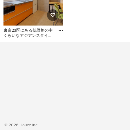
東京23区にある低価格の中
くらいなアジアンスタイル
のおしゃれなキッチン (シ
東京23区にある低価格の中
ングルシンク、フラットパ
くらいなアジアンスタイル
のおしゃれなキッチン (シン
グルシンク、フラットパネ
ル扉のキャビネット、オレ
ンジのキャビネット、ステ
ンレスカウンター、白いキ
ッチンパネル、シルバーの
調理設備、クッションフロ
ア、アイランドなし、オレ
ンジの床、グレーのキッチ
ンカウンター) の写真
© 2026 Houzz Inc.