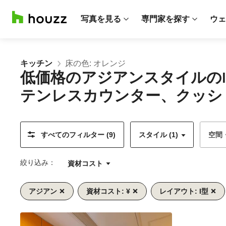
写真を見る
専門家を探す
ウェ
キッチン
床の色: オレンジ
低価格のアジアンスタイルの
テンレスカウンター、クッシ
すべてのフィルター (9)
スタイル (1)
空間
絞り込み：
資材コスト
アジアン
資材コスト: ¥
レイアウト: I型
前
次
1/10
へ
へ