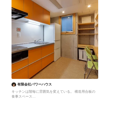
有限会社パワーハウス
キッチンは階毎に雰囲気を変えている。 構造用合板の
食事スペース
東京23区にある低価格の中くらいなアジアンスタイル
のおしゃれなキッチン (シングルシンク、フラットパネ
ル扉のキャビネット、オレンジのキャビネット、ステン
レスカウンター、白いキッチンパネル、シルバーの調理
設備、クッションフロア、アイランドなし、オレンジの
床、グレーのキッチンカウンター) の写真