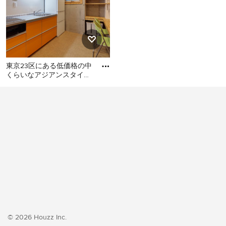
東京23区にある低価格の中
くらいなアジアンスタイル
のおしゃれなキッチン (シ
東京23区にある低価格の中
ングルシンク、フラットパ
くらいなアジアンスタイル
のおしゃれなキッチン (シン
グルシンク、フラットパネ
ル扉のキャビネット、オレ
ンジのキャビネット、ステ
ンレスカウンター、白いキ
ッチンパネル、シルバーの
調理設備、クッションフロ
ア、アイランドなし、オレ
ンジの床、グレーのキッチ
ンカウンター) の写真
© 2026 Houzz Inc.