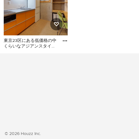
東京23区にある低価格の中
くらいなアジアンスタイル
のおしゃれなキッチン (シ
東京23区にある低価格の中
ングルシンク、フラットパ
くらいなアジアンスタイル
のおしゃれなキッチン (シン
グルシンク、フラットパネ
ル扉のキャビネット、オレ
ンジのキャビネット、ステ
ンレスカウンター、白いキ
ッチンパネル、シルバーの
調理設備、クッションフロ
ア、アイランドなし、オレ
ンジの床、グレーのキッチ
ンカウンター) の写真
© 2026 Houzz Inc.