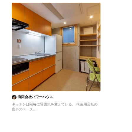
へ
へ
有限会社パワーハウス
キッチンは階毎に雰囲気を変えている。 構造用合板の
食事スペース
東京23区にある低価格の中くらいなアジアンスタイル
のおしゃれなキッチン (シングルシンク、フラットパネ
ル扉のキャビネット、オレンジのキャビネット、ステン
レスカウンター、白いキッチンパネル、シルバーの調理