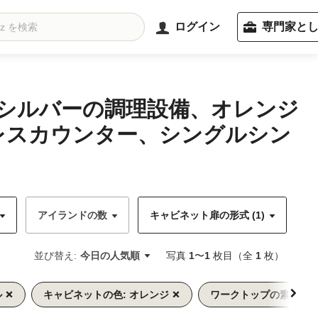
ログイン
専門家と
(シルバーの調理設備、オレンジ
レスカウンター、シングルシン
アイランドの数
キャビネット扉の形式 (1)
キ
並び替え:
今日の人気順
写真
1
〜
1
枚目（全
1
枚）
ル
キャビネットの色: オレンジ
ワークトップの素材: 