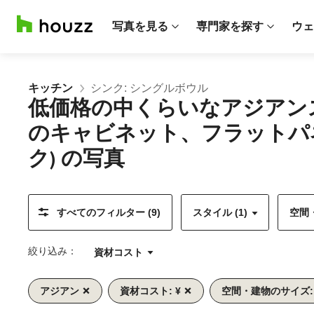
写真を見る
専門家を探す
ウェ
キッチン
シンク: シングルボウル
低価格の中くらいなアジアン
のキャビネット、フラットパ
ク) の写真
すべてのフィルター (9)
スタイル (1)
空間・
絞り込み：
資材コスト
アジアン
資材コスト: ¥
空間・建物のサイズ:
前
次
1/10