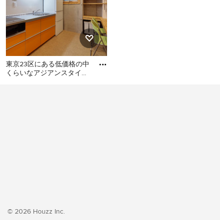
東京23区にある低価格の中
くらいなアジアンスタイル
のおしゃれなキッチン (シ
東京23区にある低価格の中
ングルシンク、フラットパ
くらいなアジアンスタイル
のおしゃれなキッチン (シン
グルシンク、フラットパネ
ル扉のキャビネット、オレ
ンジのキャビネット、ステ
ンレスカウンター、白いキ
ッチンパネル、シルバーの
調理設備、クッションフロ
ア、アイランドなし、オレ
ンジの床、グレーのキッチ
ンカウンター) の写真
© 2026 Houzz Inc.