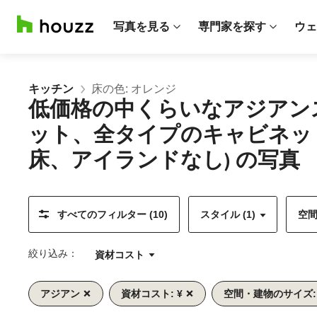
写真を見る
専門家を探す
ウェ
キッチン
床の色: オレンジ
低価格の中くらいなアジアン
ット、全タイプのキャビネッ
床、アイランドなし) の写真
すべてのフィルター (10)
スタイル (1)
空間
絞り込み：
資材コスト
アジアン
資材コスト: ¥
空間・建物のサイズ:
前
次
1/11