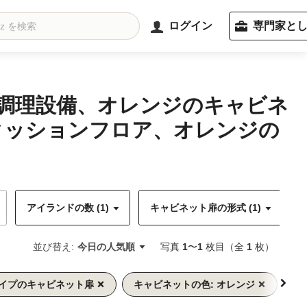
ログイン
専門家と
の調理設備、オレンジのキャビネ
クッションフロア、オレンジの
アイランドの数 (1)
キャビネット扉の形式 (1)
並び替え:
今日の人気順
写真
1
〜
1
枚目（全
1
枚）
タイプのキャビネット扉
キャビネットの色: オレンジ
ワ