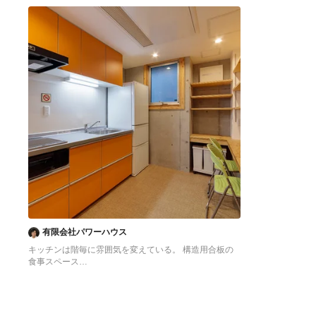
へ
へ
有限会社パワーハウス
キッチンは階毎に雰囲気を変えている。 構造用合板の
食事スペース
東京23区にある低価格の中くらいなアジアンスタイル
のおしゃれなキッチン (シングルシンク、フラットパネ
ル扉のキャビネット、オレンジのキャビネット、ステン
レスカウンター、白いキッチンパネル、シルバーの調理