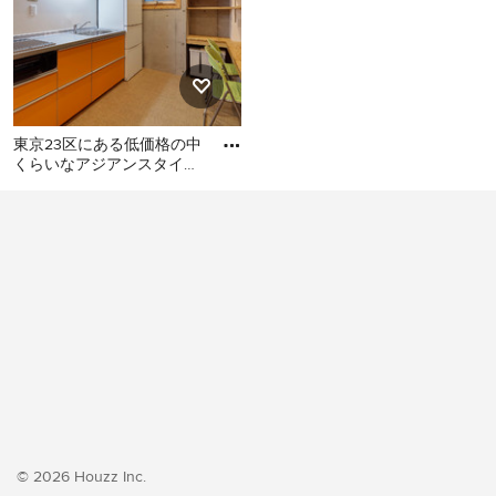
東京23区にある低価格の中
くらいなアジアンスタイル
のおしゃれなキッチン (シ
東京23区にある低価格の中
ングルシンク、フラットパ
くらいなアジアンスタイル
のおしゃれなキッチン (シン
グルシンク、フラットパネ
ル扉のキャビネット、オレ
ンジのキャビネット、ステ
ンレスカウンター、白いキ
ッチンパネル、シルバーの
調理設備、クッションフロ
ア、アイランドなし、オレ
ンジの床、グレーのキッチ
ンカウンター) の写真
© 2026 Houzz Inc.