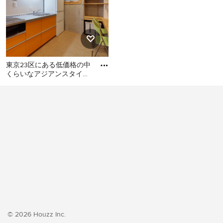
東京23区にある低価格の中
くらいなアジアンスタイル
のおしゃれなキッチン (シ
東京23区にある低価格の中
ングルシンク、フラットパ
くらいなアジアンスタイル
のおしゃれなキッチン (シン
グルシンク、フラットパネ
ル扉のキャビネット、オレ
ンジのキャビネット、ステ
ンレスカウンター、白いキ
ッチンパネル、シルバーの
調理設備、クッションフロ
ア、アイランドなし、オレ
ンジの床、グレーのキッチ
ンカウンター) の写真
© 2026 Houzz Inc.