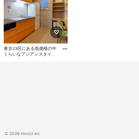
東京23区にある低価格の中
くらいなアジアンスタイル
のおしゃれなキッチン (シ
東京23区にある低価格の中
ングルシンク、フラットパ
くらいなアジアンスタイル
のおしゃれなキッチン (シン
グルシンク、フラットパネ
ル扉のキャビネット、オレ
ンジのキャビネット、ステ
ンレスカウンター、白いキ
ッチンパネル、シルバーの
調理設備、クッションフロ
ア、アイランドなし、オレ
ンジの床、グレーのキッチ
© 2026 Houzz Inc.
ンカウンター) の写真