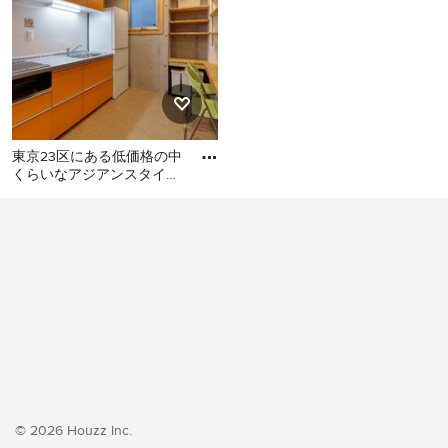
東京23区にある低価格の中
くらいなアジアンスタイル
のおしゃれなキッチン (シ
東京23区にある低価格の中
ングルシンク、フラットパ
くらいなアジアンスタイル
のおしゃれなキッチン (シン
グルシンク、フラットパネ
ル扉のキャビネット、オレ
ンジのキャビネット、ステ
ンレスカウンター、白いキ
ッチンパネル、シルバーの
調理設備、クッションフロ
ア、アイランドなし、オレ
ンジの床、グレーのキッチ
© 2026 Houzz Inc.
ンカウンター) の写真