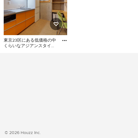
東京23区にある低価格の中
くらいなアジアンスタイル
のおしゃれなキッチン (シ
東京23区にある低価格の中
ングルシンク、フラットパ
くらいなアジアンスタイル
のおしゃれなキッチン (シン
グルシンク、フラットパネ
ル扉のキャビネット、オレ
ンジのキャビネット、ステ
ンレスカウンター、白いキ
ッチンパネル、シルバーの
調理設備、クッションフロ
ア、アイランドなし、オレ
ンジの床、グレーのキッチ
ンカウンター) の写真
© 2026 Houzz Inc.