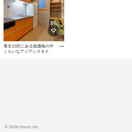
東京23区にある低価格の中
くらいなアジアンスタイル
のおしゃれなキッチン (シ
東京23区にある低価格の中
ングルシンク、フラットパ
くらいなアジアンスタイル
のおしゃれなキッチン (シン
グルシンク、フラットパネ
ル扉のキャビネット、オレ
ンジのキャビネット、ステ
ンレスカウンター、白いキ
ッチンパネル、シルバーの
調理設備、クッションフロ
ア、アイランドなし、オレ
ンジの床、グレーのキッチ
© 2026 Houzz Inc.
ンカウンター) の写真