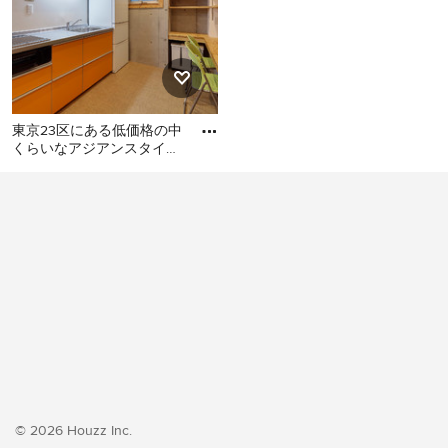
東京23区にある低価格の中
くらいなアジアンスタイル
のおしゃれなキッチン (シ
東京23区にある低価格の中
ングルシンク、フラットパ
くらいなアジアンスタイル
のおしゃれなキッチン (シン
グルシンク、フラットパネ
ル扉のキャビネット、オレ
ンジのキャビネット、ステ
ンレスカウンター、白いキ
ッチンパネル、シルバーの
調理設備、クッションフロ
ア、アイランドなし、オレ
ンジの床、グレーのキッチ
ンカウンター) の写真
© 2026 Houzz Inc.