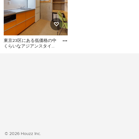
東京23区にある低価格の中
くらいなアジアンスタイル
のおしゃれなキッチン (シ
東京23区にある低価格の中
ングルシンク、フラットパ
くらいなアジアンスタイル
のおしゃれなキッチン (シン
グルシンク、フラットパネ
ル扉のキャビネット、オレ
ンジのキャビネット、ステ
ンレスカウンター、白いキ
ッチンパネル、シルバーの
調理設備、クッションフロ
ア、アイランドなし、オレ
ンジの床、グレーのキッチ
ンカウンター) の写真
© 2026 Houzz Inc.