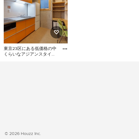
東京23区にある低価格の中
くらいなアジアンスタイル
のおしゃれなキッチン (シ
東京23区にある低価格の中
ングルシンク、フラットパ
くらいなアジアンスタイル
のおしゃれなキッチン (シン
グルシンク、フラットパネ
ル扉のキャビネット、オレ
ンジのキャビネット、ステ
ンレスカウンター、白いキ
ッチンパネル、シルバーの
調理設備、クッションフロ
ア、アイランドなし、オレ
ンジの床、グレーのキッチ
© 2026 Houzz Inc.
ンカウンター) の写真