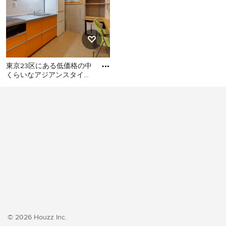
東京23区にある低価格の中
くらいなアジアンスタイル
のおしゃれなキッチン (シ
東京23区にある低価格の中
ングルシンク、フラットパ
くらいなアジアンスタイル
のおしゃれなキッチン (シン
グルシンク、フラットパネ
ル扉のキャビネット、オレ
ンジのキャビネット、ステ
ンレスカウンター、白いキ
ッチンパネル、シルバーの
調理設備、クッションフロ
ア、アイランドなし、オレ
ンジの床、グレーのキッチ
ンカウンター) の写真
© 2026 Houzz Inc.