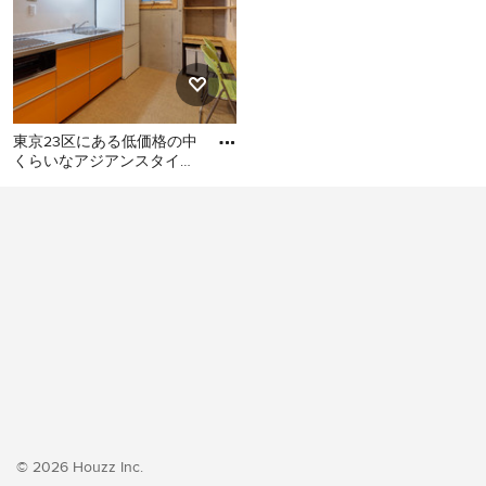
東京23区にある低価格の中
くらいなアジアンスタイル
のおしゃれなキッチン (シ
東京23区にある低価格の中
ングルシンク、フラットパ
くらいなアジアンスタイル
のおしゃれなキッチン (シン
グルシンク、フラットパネ
ル扉のキャビネット、オレ
ンジのキャビネット、ステ
ンレスカウンター、白いキ
ッチンパネル、シルバーの
調理設備、クッションフロ
ア、アイランドなし、オレ
ンジの床、グレーのキッチ
ンカウンター) の写真
© 2026 Houzz Inc.