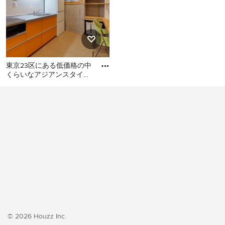
東京23区にある低価格の中
くらいなアジアンスタイル
のおしゃれなキッチン (シ
東京23区にある低価格の中
ングルシンク、フラットパ
くらいなアジアンスタイル
のおしゃれなキッチン (シン
グルシンク、フラットパネ
ル扉のキャビネット、オレ
ンジのキャビネット、ステ
ンレスカウンター、白いキ
ッチンパネル、シルバーの
調理設備、クッションフロ
ア、アイランドなし、オレ
ンジの床、グレーのキッチ
ンカウンター) の写真
© 2026 Houzz Inc.