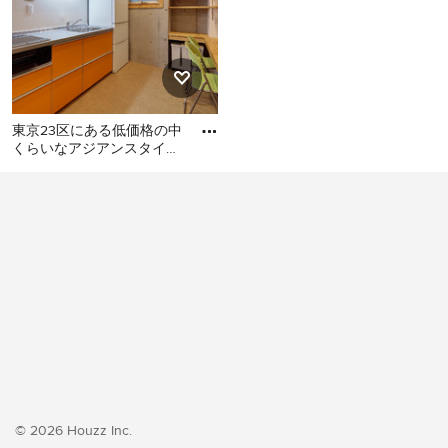
東京23区にある低価格の中
くらいなアジアンスタイル
のおしゃれなキッチン (シ
東京23区にある低価格の中
ングルシンク、フラットパ
くらいなアジアンスタイル
のおしゃれなキッチン (シン
グルシンク、フラットパネ
ル扉のキャビネット、オレ
ンジのキャビネット、ステ
ンレスカウンター、白いキ
ッチンパネル、シルバーの
調理設備、クッションフロ
ア、アイランドなし、オレ
ンジの床、グレーのキッチ
ンカウンター) の写真
© 2026 Houzz Inc.