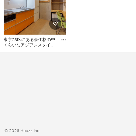
東京23区にある低価格の中
くらいなアジアンスタイル
のおしゃれなキッチン (シ
東京23区にある低価格の中
ングルシンク、フラットパ
くらいなアジアンスタイル
のおしゃれなキッチン (シン
グルシンク、フラットパネ
ル扉のキャビネット、オレ
ンジのキャビネット、ステ
ンレスカウンター、白いキ
ッチンパネル、シルバーの
調理設備、クッションフロ
ア、アイランドなし、オレ
ンジの床、グレーのキッチ
ンカウンター) の写真
© 2026 Houzz Inc.