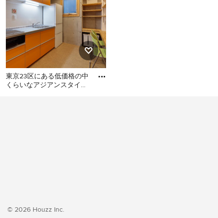
東京23区にある低価格の中
くらいなアジアンスタイル
のおしゃれなキッチン (シ
東京23区にある低価格の中
ングルシンク、フラットパ
くらいなアジアンスタイル
のおしゃれなキッチン (シン
グルシンク、フラットパネ
ル扉のキャビネット、オレ
ンジのキャビネット、ステ
ンレスカウンター、白いキ
ッチンパネル、シルバーの
調理設備、クッションフロ
ア、アイランドなし、オレ
ンジの床、グレーのキッチ
© 2026 Houzz Inc.
ンカウンター) の写真