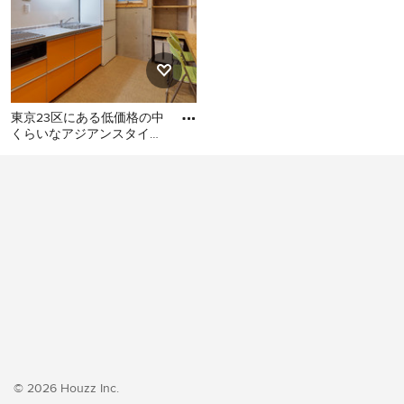
東京23区にある低価格の中
くらいなアジアンスタイル
のおしゃれなキッチン (シ
東京23区にある低価格の中
ングルシンク、フラットパ
くらいなアジアンスタイル
のおしゃれなキッチン (シン
グルシンク、フラットパネ
ル扉のキャビネット、オレ
ンジのキャビネット、ステ
ンレスカウンター、白いキ
ッチンパネル、シルバーの
調理設備、クッションフロ
ア、アイランドなし、オレ
ンジの床、グレーのキッチ
ンカウンター) の写真
© 2026 Houzz Inc.