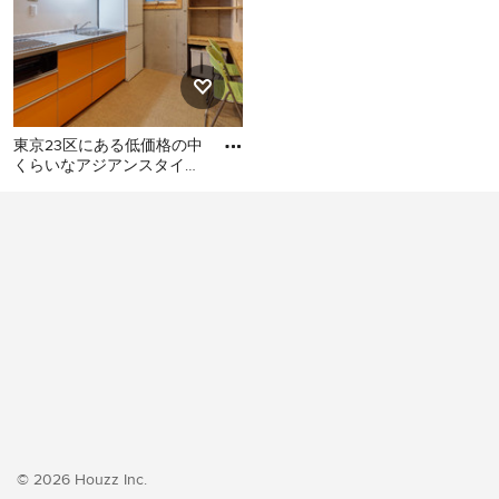
東京23区にある低価格の中
くらいなアジアンスタイル
のおしゃれなキッチン (シ
東京23区にある低価格の中
ングルシンク、フラットパ
くらいなアジアンスタイル
のおしゃれなキッチン (シン
グルシンク、フラットパネ
ル扉のキャビネット、オレ
ンジのキャビネット、ステ
ンレスカウンター、白いキ
ッチンパネル、シルバーの
調理設備、クッションフロ
ア、アイランドなし、オレ
ンジの床、グレーのキッチ
ンカウンター) の写真
© 2026 Houzz Inc.