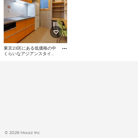
東京23区にある低価格の中
くらいなアジアンスタイル
のおしゃれなキッチン (シ
東京23区にある低価格の中
ングルシンク、フラットパ
くらいなアジアンスタイル
のおしゃれなキッチン (シン
グルシンク、フラットパネ
ル扉のキャビネット、オレ
ンジのキャビネット、ステ
ンレスカウンター、白いキ
ッチンパネル、シルバーの
調理設備、クッションフロ
ア、アイランドなし、オレ
ンジの床、グレーのキッチ
© 2026 Houzz Inc.
ンカウンター) の写真