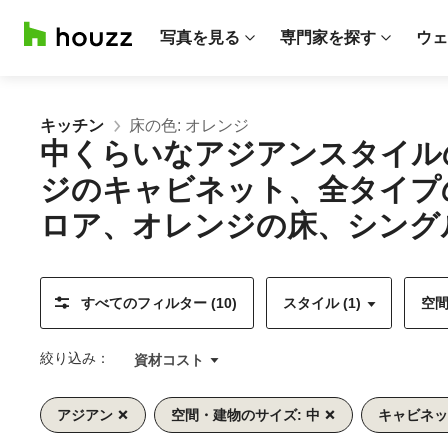
写真を見る
専門家を探す
ウェ
キッチン
床の色: オレンジ
中くらいなアジアンスタイル
ジのキャビネット、全タイプ
ロア、オレンジの床、シングル
すべてのフィルター (10)
スタイル (1)
空間
絞り込み：
資材コスト
アジアン
空間・建物のサイズ: 中
キャビネッ
前
次
1/11