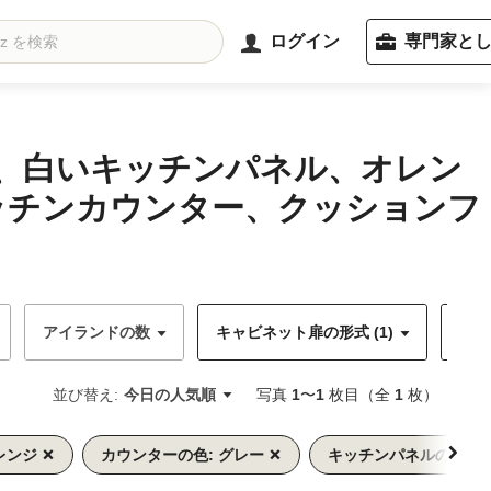
ログイン
専門家と
備、白いキッチンパネル、オレン
ッチンカウンター、クッションフ
アイランドの数
キャビネット扉の形式 (1)
キャ
並び替え:
今日の人気順
写真
1
〜
1
枚目（全
1
枚）
レンジ
カウンターの色: グレー
キッチンパネルの色: 白