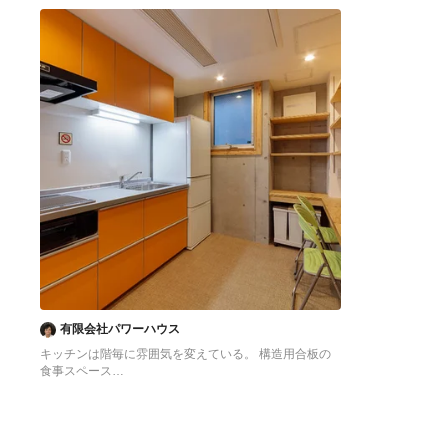
へ
へ
有限会社パワーハウス
キッチンは階毎に雰囲気を変えている。 構造用合板の
食事スペース
東京23区にある低価格の中くらいなアジアンスタイル
のおしゃれなキッチン (シングルシンク、フラットパネ
ル扉のキャビネット、オレンジのキャビネット、ステン
レスカウンター、白いキッチンパネル、シルバーの調理